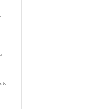
d
n
ät
site,