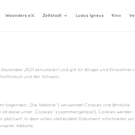
Woanders e.V.
Zeltstadt
Ludus Igneus
Kino
Ve
. Dezember 2021 aktualisiert und gilt für Bürger und Einwohner 
haftsraum und der Schweiz.
im folgenden: „Die Website“) verwendet Cookies und ähnliche
n all diese unter „Cookies“ zusammengefasst). Cookies werden
n platziert. In dem unten stehendem Dokument informieren wir
unserer Website.