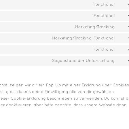
to
Functional
Cons
serv
to
Funktional
wp-
Cons
serv
opti
to
Marketing/Tracking
word
Cons
serv
to
Marketing/Tracking, Funktional
divi-
Cons
serv
(ele
to
Funktional
goog
them
Cons
serv
map
to
Gegenstand der Untersuchung
yout
Cons
serv
to
payp
serv
sons
st, zeigen wir dir ein Pop-Up mit einer Erklärung über Cookies
st, gibst du uns deine Einwilligung alle von dir gewählten
dieser Cookie-Erklärung beschrieben zu verwenden. Du kannst d
 deaktivieren, aber bitte beachte, dass unsere Website dann