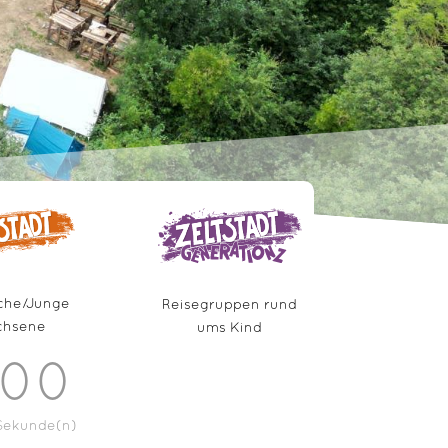
che/Junge
Reisegruppen rund
chsene
ums Kind
00
Sekunde(n)