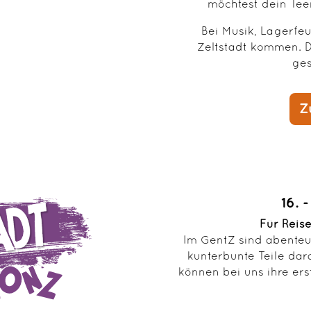
möchtest dein Tee
Bei Musik, Lagerfe
Zeltstadt kommen. 
ges
Z
16. 
Für Reis
Im GentZ sind abenteu
kunterbunte Teile dar
können bei uns ihre er