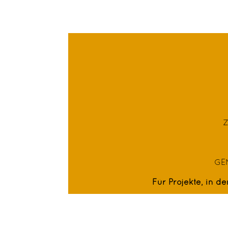
Z
GEN
Für Projekte, in d