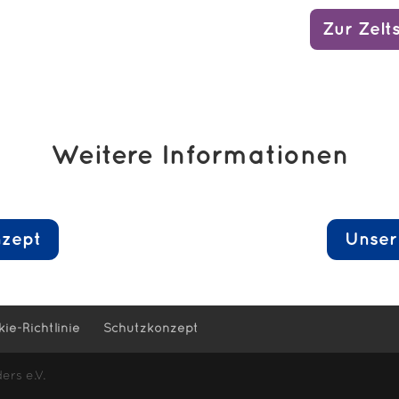
Zur Zelt
Weitere Informationen
nzept
Unser
ie-Richtlinie
Schutzkonzept
rs e.V.