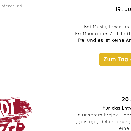
19. J
Bei Musik, Essen und
Eröffnung der Zeltstad
frei und es ist keine 
Zum Tag d
20.
Für das Entw
In unserem Projekt T
(geistige) Behinderun
eine 