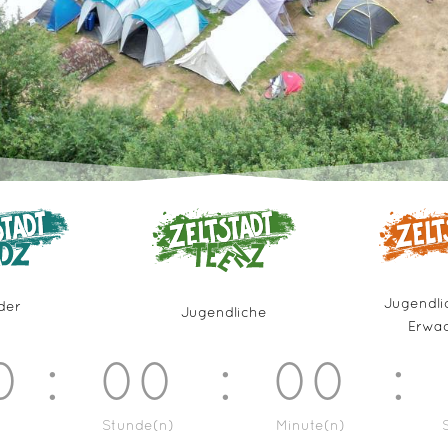
Jugendli
der
Jugendliche
Erwa
0
:
00
:
00
:
Stunde(n)
Minute(n)