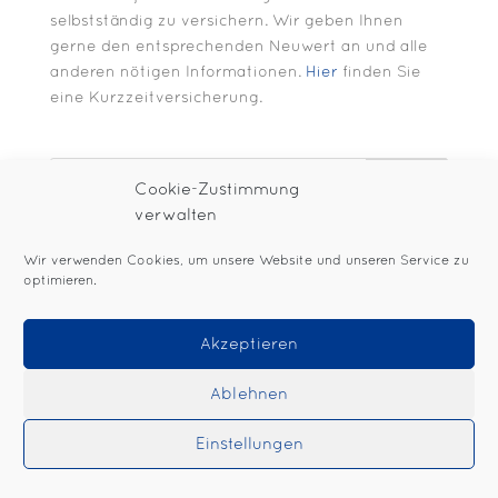
selbstständig zu versichern. Wir geben Ihnen
gerne den entsprechenden Neuwert an und alle
anderen nötigen Informationen.
Hier
finden Sie
eine Kurzzeitversicherung.
Suchen
Cookie-Zustimmung
verwalten
Wir verwenden Cookies, um unsere Website und unseren Service zu
optimieren.
Impressum
Datenschutzerklärung
Cookie-Richtlinie
Schutzkonzept
Akzeptieren
Gestaltet durch Cedric Schumann | © Woanders
Ablehnen
e.V.
Einstellungen